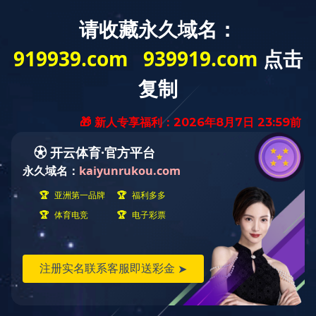
股票名称:九游
股票代码:00299
首 页
走进九游成
就未来
九游成就未来历
主页
>
走进九游成就未来
>
九游
程
九游成就未来简介
九游成就未来成立于2006年
牌上市，证券简称为“九游成就
九游成就未来历程