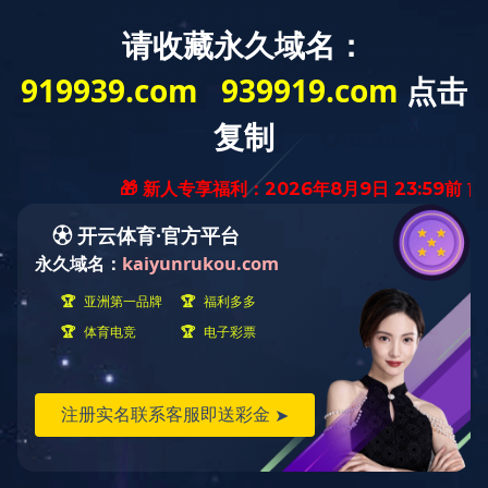
首 页
走进九游成就
未来
九游成就未来简
主页
>
走进九游成就未来
>
九游成
介
九游成就未来简介
九游娱乐（NINEGAM
本18,204.3105万元
经营理念
准，九游成就未来所处行业