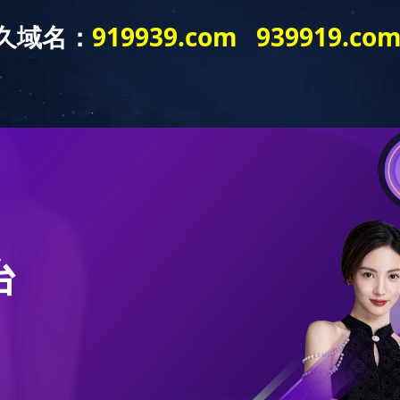
首 页
走进九游成就
新闻中心
九游娱乐（NI
投资者
未来
NEGAME）
官方网站
主页
>
投资者关系
>