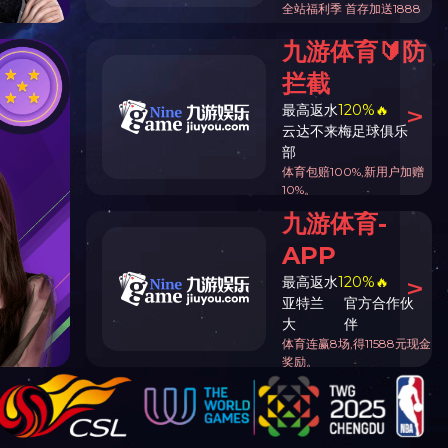
九游成就未来科技 版权所有
Power by DedeCms
841777